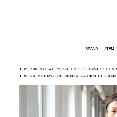
BRAND
ITEM
Naturalbicycle
TOPS
HOME
BRAND
GOHEMP
GOHEMP PLEATS WORK SHIRTS /
GOHEMP
OUTER
HOME
ITEM
TOPS
GOHEMP PLEATS WORK SHIRTS / HEMP
GOWEST
NATAL DESIGN
remilla
AS2OV