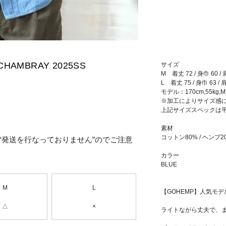
CHAMBRAY 2025SS
サイズ
M 着丈 72 / 身巾 60 / 
L 着丈 75 / 身巾 63 / 肩
モデル：170cm,55kg,
※加工によりサイズ感
上記サイズスペックは
素材
コットン80% / ヘンプ2
“発送を行なっておりません”のでご注意
カラー
BLUE
M
L
【GOHEMP】人気モ
△
×
ライトながら丈夫で、