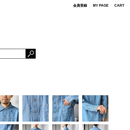
会員登録
MY PAGE
CART
 de cret
DS
ner Bait
ESSORIES
OMA FUJI RECORDS
NG FABRICS
e Mountaineering
rBrand