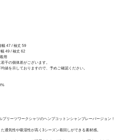
肩幅 47 / 袖丈 59
幅 49 / 袖丈 62
M着用
に若干の個体差がございます。
平均値を示しておりますので、予めご確認ください。
0%
デルプリーツワークシャツのヘンプコットンシャンブレーバージョン！
また通気性や吸湿性が高く3シーズン着回しができる素材感。