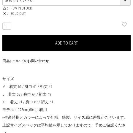
△
FEW IN STOCK
✕
SOLD OUT
ADD TO CART
商品についてのお問い合わせ
サイズ
M 着丈 65 / 身巾 61 / 裄丈 47
L 着丈 68 / 身巾 64 / 裄丈 49
XL 着丈 71 / 身巾 67 / 裄丈 51
モデル：175cm,60kg,L着用
※生産時期とカラーによって仕様、縫製、サイズ感に差異がございます。
上記サイズスペックは平均値を示しておりますので、予めご確認くださ
い。