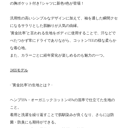
の胸ポケット付きTシャツに新色4色が登場！
汎用性の高いシンプルなデザインに加えて、袖を通した瞬間クセ
になるサラリとした肌触りが人気の由縁。
”黄金比率”と言われる生地をボディに使用することで、汗などで
べたつかず常にドライでありながら、コットンTEEの様な柔らか
な着心地。
また、カラーごとに経年変化が楽しめるのも魅力の一つ。
24SSモデル
- ”黄金比率”の生地とは？ -
ヘンプ55%・オーガニックコットン45%の混率で仕立てた生地の
こと。
着用と洗濯を繰り返すことで肌馴染みが良くなり、さらには防
菌・防臭にも期待ができる。