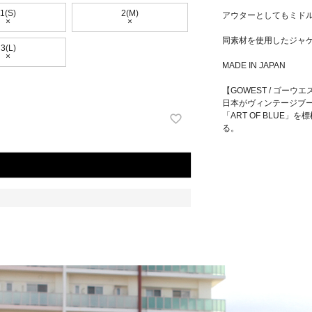
1(S)
2(M)
アウターとしてもミド
×
×
同素材を使用したジャ
3(L)
×
MADE IN JAPAN
【GOWEST / ゴーウ
日本がヴィンテージブー
「ART OF BLU
る。