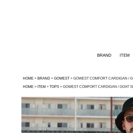
BRAND
ITEM
Naturalbicycle
TOPS
HOME
BRAND
GOWEST
GOWEST COMFORT CARDIGAN / G
GOHEMP
OUTER
HOME
ITEM
TOPS
GOWEST COMFORT CARDIGAN / GOAT S
GOWEST
NATAL DESIGN
remilla
AS2OV