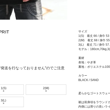
PRIT
サイズ
1(S) 着丈 66 / 身巾 53 
2(M) 着丈 68 / 身巾 55 
3(L) 着丈 71 / 身巾 57 
モデル：180cm,70kg,3
素材
表地：やぎ革
裏地：ポリエステル10
“発送を行なっておりません”のでご注意
カラー
BLACK / SAND
1(S)
2(M)
×
×
柔らかなゴートスウェ
3(L)
裾は前身頃をラウンド
×
内側には滑りの良いラ