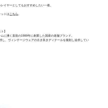
ルレイヤーとしてもおすすめしたい一着。
ケットは
こちら
。
エスト】
ムに沸く直前の1989年に創業した国産の老舗ブランド。
E」を標榜し、ヴィンテージウェアの古き良きディテールを復刻し追求してい