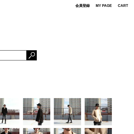
会員登録
MY PAGE
CART
 de cret
DS
ner Bait
ESSORIES
OMA FUJI RECORDS
NG FABRICS
e Mountaineering
rBrand