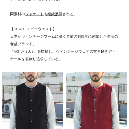
同素材の
ジャケット
も
継続展開
される。
【GOWEST / ゴーウエスト】
日本がヴィンテージブームに沸く直前の1989年に創業した国産の
老舗ブランド。
「ART OF BLUE」を標榜し、ヴィンテージウェアの古き良きディ
テールを復刻し追求している。