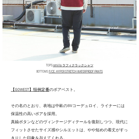
TOPS
remilla ラフィクラックシャツ
BOTTOMS
F/CE. HYPER STRETCH WATERPROOF PANTS
【GOWEST】恒例定番
のボアベスト。
その名のとおり、表地は中畝の8Wコーデュロイ、ライナーには
保温性の高いボアを採用。
真鍮ボタンなどのヴィンテージディテールを復刻しつつ、現代に
フィットさせたサイズ感やシルエットは、やや短めの着丈がすっ
きりした印象を与えてくれる。