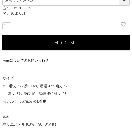
△
FEW IN STOCK
✕
SOLD OUT
ADD TO CART
商品についてのお問い合わせ
サイズ
M 着丈 87 / 身巾 58 / 肩幅 47 / 袖丈 62
L 着丈 89 / 身巾 60 / 肩幅 49 / 袖丈 63
モデル：180cm,68kg,L着用
素材
ポリエステル100％（SORONA®）