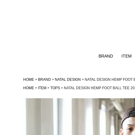
BRAND
ITEM
Naturalbicycle
TOPS
HOME
BRAND
NATAL DESIGN
NATAL DESIGN HEMP FOOT 
GOHEMP
OUTER
HOME
ITEM
TOPS
NATAL DESIGN HEMP FOOT BALL TEE 2
GOWEST
NATAL DESIGN
remilla
AS2OV