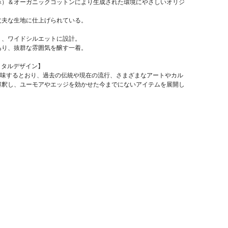
麻）＆オーガニックコットンにより生成された環境にやさしいオリジ
丈夫な生地に仕上げられている。
う、ワイドシルエットに設計。
あり、抜群な雰囲気を醸す一着。
 ネイタルデザイン】
」を意味するとおり、過去の伝統や現在の流行、さまざまなアートやカル
解釈し、ユーモアやエッジを効かせた今までにないアイテムを展開し