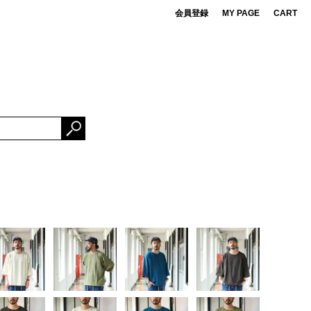
会員登録
MY PAGE
CART
 de cret
DS
ner Bait
ESSORIES
OMA FUJI RECORDS
NG FABRICS
e Mountaineering
rBrand