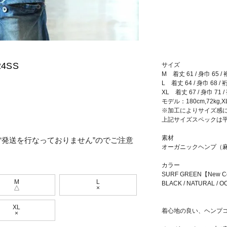
24SS
サイズ
M 着丈 61 / 身巾 65 / 
L 着丈 64 / 身巾 68 / 
XL 着丈 67 / 身巾 71 /
モデル：180cm,72kg,
※加工によりサイズ感
上記サイズスペックは
素材
“発送を行なっておりません”のでご注意
オーガニックヘンプ（麻）
カラー
SURF GREEN【New C
M
L
BLACK / NATURAL / O
△
×
XL
着心地の良い、ヘンプ
×