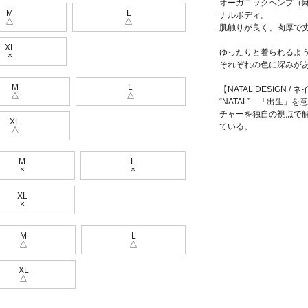
オーガニックヘンプ（
M
L
ナルボディ。
△
△
肌触りが良く、肉厚で
XL
ゆったりと着られるよ
×
それぞれの色に深みが
M
L
【NATAL DESIGN /
△
△
“NATAL”—「出生
チャーを独自の視点で
XL
ている。
△
M
L
×
×
XL
×
M
L
△
△
XL
△