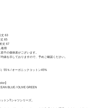
裄丈 63
裄丈 65
 裄丈 67
XL着用
に若干の個体差がございます。
平均値を示しておりますので、予めご確認ください。
55％ / オーガニックコットン45%
olor】
CEAN BLUE / OLIVE GREEN
コットンTシャツシリーズ。