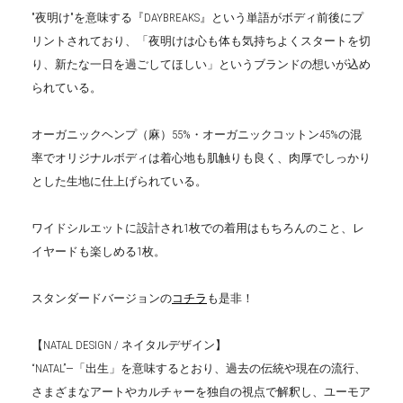
"夜明け"を意味する『DAYBREAKS』という単語がボディ前後にプ
リントされており、「夜明けは心も体も気持ちよくスタートを切
り、新たな一日を過ごしてほしい」というブランドの想いが込め
られている。
オーガニックヘンプ（麻）55%・オーガニックコットン45%の混
率でオリジナルボディは着心地も肌触りも良く、肉厚でしっかり
とした生地に仕上げられている。
ワイドシルエットに設計され1枚での着用はもちろんのこと、レ
イヤードも楽しめる1枚。
スタンダードバージョンの
コチラ
も是非！
【NATAL DESIGN / ネイタルデザイン】
“NATAL”—「出生」を意味するとおり、過去の伝統や現在の流行、
さまざまなアートやカルチャーを独自の視点で解釈し、ユーモア