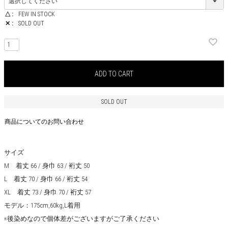
△
FEW IN STOCK
✕
SOLD OUT
ADD TO CART
SOLD OUT
商品についてのお問い合わせ
サイズ
M 着丈 66 / 身巾 63 / 裄丈 50
L 着丈 70 / 身巾 66 / 裄丈 54
XL 着丈 73 / 身巾 70 / 裄丈 57
モデル：175cm,60kg,L着用
※後染めなので個体差がございますがご了承ください