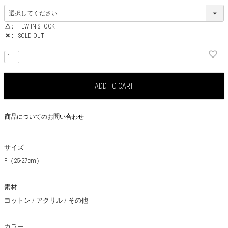
△
FEW IN STOCK
✕
SOLD OUT
ADD TO CART
商品についてのお問い合わせ
サイズ
F（25-27cm）
素材
コットン / アクリル / その他
カラー