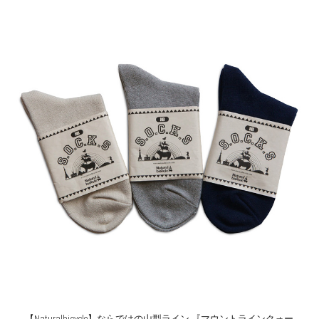
【Naturalbicycle】ならではの山型ライン 『マウントラインクォー