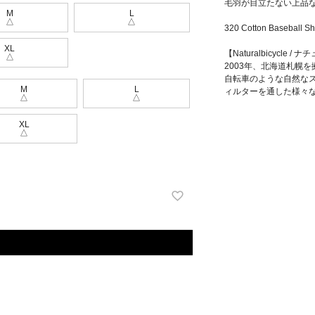
毛羽が目立たない上品
M
L
△
△
320 Cotton Base
XL
【Naturalbicycle 
△
2003年、北海道札幌
自転車のような自然な
M
L
ィルターを通した様々
△
△
XL
△