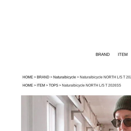
BRAND
ITEM
Naturalbicycle
TOPS
HOME
BRAND
Naturalbicycle
Naturalbicycle NORTH L/S T 2
GOHEMP
OUTER
HOME
ITEM
TOPS
Naturalbicycle NORTH L/S T 2026SS
GOWEST
NATAL DESIGN
remilla
AS2OV