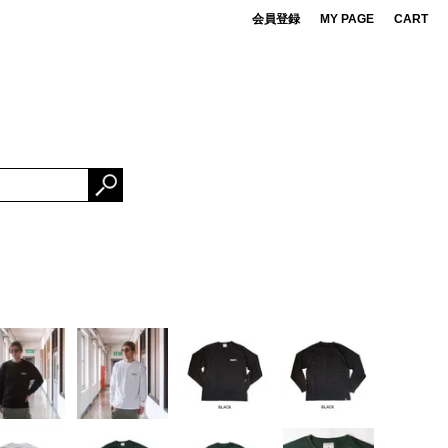
会員登録
MY PAGE
CART
 de cret
DS
ner Bait
ESSORIES
OMA FUJI RECORDS
NG FABRICS
e Mountaineering
rBrand