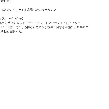
な素材感。
ball Shirtsとのレイヤードを意識したカラーリング。
/ ナチュラルバイシクル】
を拠点に発信するストリート・アウトドアブランドとしてスタート。
スピード感、そこから得られる豊かな視界・発想を基盤に、独自のフ
な活動を展開する。