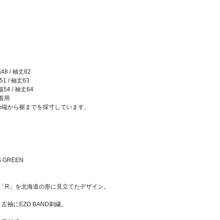
48 / 袖丈62
51 / 袖丈63
幅54 / 袖丈64
L着用
の端から裾までを採寸しています。
）
SS GREEN
心「R」を北海道の形に見立てたデザイン。
袖にEZO BAND刺繍。