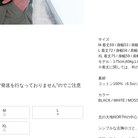
サイズ
M 着丈69 / 身幅53 / 肩幅
L 着丈72 / 身幅56 / 肩幅
XL 着丈75 / 身幅59 / 肩
モデル：175cm,60kg,
※着丈に関しては、衿
素材
コットン100%（6.5oz
“発送を行なっておりません”のでご注意
カラー
BLACK / WHITE / MO
M
L
△
×
北の大地NORTHの中
XL
シンプルな左胸ロゴと、左
△