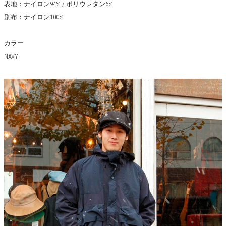
表地：ナイロン94% / ポリウレタン6%
別布：ナイロン100%
カラー
NAVY