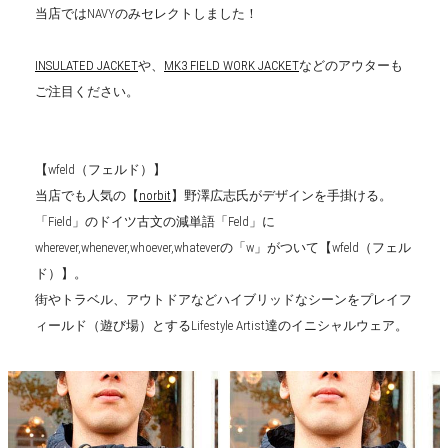
当店ではNAVYのみセレクトしました！
INSULATED JACKET
や、
MK3 FIELD WORK JACKET
などのアウターも
ご注目ください。
【wfeld（フェルド）】
当店でも人気の【
norbit
】野澤広志氏がデザインを手掛ける。
「Field」のドイツ古文の減単語「Feld」に
wherever,whenever,whoever,whateverの「w」がついて【wfeld（フェル
ド）】。
街やトラベル、アウトドアなどハイブリッドなシーンをプレイフ
ィールド（遊び場）とするLifestyle Artist達のイニシャルウェア。