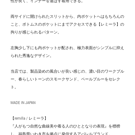
性が良く、インナーを選ばず着用できる。
両サイドに開けられたスリットから、内ポケットへはもちろんの
こと、ボトムスのポケットにまでアクセスできる【レミーラ】の
拘りが感じられるパターン。
左胸少し下にも内ポケットが配され、極力表面がシンプルに抑え
られた秀逸なデザイン。
当店では、製品染めの風合いが良い感じの、濃い目のワークブル
ー、春らしいトーンのスモークサンド、ペールブルーをセレク
ト。
MADE IN JAPAN
【remilla / レミーラ】
『人がもつ自然な曲線美や着る人のひととなりの表現』を標榜
し、福島県いわき市を拠点に発信するアパレルブランド。