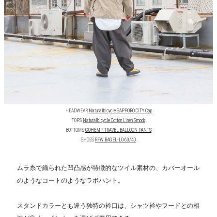
HEADWEAR
Naturalbicycle SAPPORO CITY Cap
TOPS
Naturalbicycle Cotton Linen Smock
BOTTOMS
GOHEMP TRAVEL BALLOON PANTS
SHOES
RFW BAGEL-LO 60/40
ムラ糸で織られた凹凸感が特徴的なツイル素材の、カバーオール
のようなコートのようなラボハント。
スタンドカラーとも違う独特の衿口は、シャツ衿やフードとの相