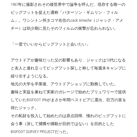
1967年に撮影されその後世界中で論争を呼んだ、現存する唯一の
ビッグフットを捉えた通称「パターソン・ギムリン・フィル
ム」。ワシントン州タコマ在住のJack Ameche（ジャック・アメ
チー）は幼少期に見たそのフィルムの衝撃が忘れられない。
「一度でいいからビッグフットと会いたい」
アウトドアが趣味だった父の影響もあり、ジャックは10代になる
と友人と連れ立ってビッグフット探しと称して毎週末キャンプに
繰り出すようになる。
地元の大学を卒業後、アウトドアショップに勤務していた。
趣味と実益を兼ねて実家のガレージで始めたブリュワリーで提供
していたBIGFOOT IPAがまさか年間ベストビアに選出、巨万の富を
得たジャック。
その私財を投入して始めたのは原点回帰、憧れのビッグフットに
会う事（決して捕獲や捕殺が目的ではない）を目的とした
BIGFOOT SURVEY PROJECTだった。