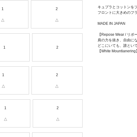
キュプラとコットンを
1
2
フロントに大きめのフ
△
△
MADE IN JAPAN
【Repose Wear / 
肩の力を抜き、自由に
どこにいても、誰とい
1
2
【White Mountia
1
2
△
△
1
2
△
△