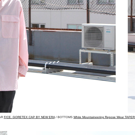
AR
F/CE. GORETEX CAP BY NEW ERA
/ BOTTOMS
White Mountaineering Repose Wear TAPE