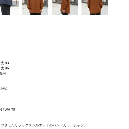
裄丈 83
裄丈 86
2着用
36%
N / WHITE
ップさせたリラックスシルエットのバンドカラーシャツ。