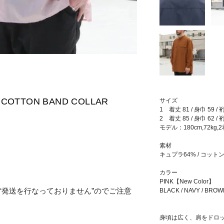
RA COTTON BAND COLLAR
サイズ
1 着丈 81 / 身巾 59 / 
2 着丈 85 / 身巾 62 / 
モデル：180cm,72kg,
素材
キュプラ64% / コットン
カラー
PINK【New Color】
“発送を行なっておりません”のでご注意
BLACK / NAVY / BROW
身頃は広く、肩をドロ