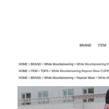
BRAND
ITEM
Naturalbicycle
TOPS
HOME
BRAND
White Mountaineering
White Mountaineerin
GOHEMP
OUTER
HOME
ITEM
TOPS
White Mountaineering Repose Wear CU
GOWEST
HOME
BRAND
White Mountaineering
Repose Wear
White 
NATAL DESIGN
remilla
AS2OV