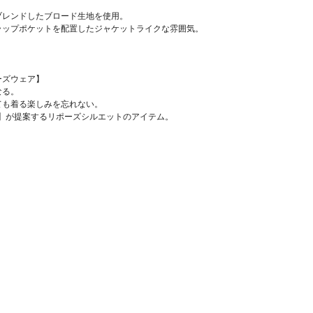
ブレンドしたブロード生地を使用。
ラップポケットを配置したジャケットライクな雰囲気。
リポーズウェア】
なる。
ても着る楽しみを忘れない。
nering】が提案するリポーズシルエットのアイテム。