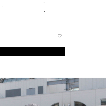
2
1
×