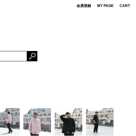
会員登録
MY PAGE
CART
 de cret
DS
ner Bait
ESSORIES
OMA FUJI RECORDS
NG FABRICS
e Mountaineering
rBrand