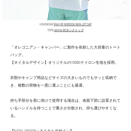
HEADWEAR
Y(dot) BY NORDISK RAIN JET CAP
TOPS
remilla BDタンクトップ
「オレゴニアン・キャンパー」に製作を依頼した大容量のトート
バッグ。
【ネイタルデザイン】オリジナルの1000Dナイロン生地を採用。
衣類やキャンプ用品などサイズの大きいものでもサッと収納で
き、複数の荷物を一度に運ぶことにも最適。
持ち手部分を肩に掛けて使用する場合は、表面下部に設置されて
いるハンドルを持つことで重さが分散され、持ち運びやすくな
る。
【NATAL DESIGN / ネイタルデザイン】