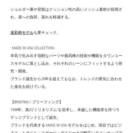
ショルダー裏や背面はクッション性の高いメッシュ素材が採用さ
れ、肩への負荷、蒸れを軽減する。
迷彩柄モデル
も要チェック。
- MADE IN USA COLLECTION -
本気で生み出す強靭なパーツや最高峰の技術や機能をタウンユー
スモデルに落とし込み、それぞれのシーンにフィットするよう研
究・開発。
ブランド誕生から20年を超えてもなお、トレンドの変化に合わせ
た進化を続けている。
【BRIEFING / ブリーフィング】
1998年、真の”ミリタリズム”を追求し、卓越した機能美を持つラ
ゲッジブランドとして誕生。
ブランドを代表する MADE IN USA モデルをはじめ、現在ではビジ
ネス・トラベル・スポーツ・デイリーまで幅広いラインナップで