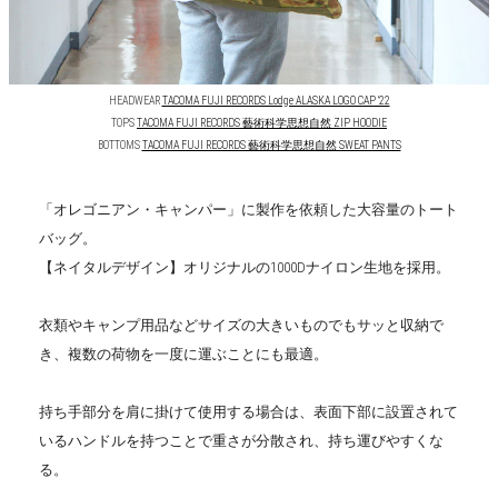
HEADWEAR
TACOMA FUJI RECORDS Lodge ALASKA LOGO CAP '22
TOPS
TACOMA FUJI RECORDS 藝術科学思想自然 ZIP HOODIE
BOTTOMS
TACOMA FUJI RECORDS 藝術科学思想自然 SWEAT PANTS
「オレゴニアン・キャンパー」に製作を依頼した大容量のトート
バッグ。
【ネイタルデザイン】オリジナルの1000Dナイロン生地を採用。
衣類やキャンプ用品などサイズの大きいものでもサッと収納で
き、複数の荷物を一度に運ぶことにも最適。
持ち手部分を肩に掛けて使用する場合は、表面下部に設置されて
いるハンドルを持つことで重さが分散され、持ち運びやすくな
る。