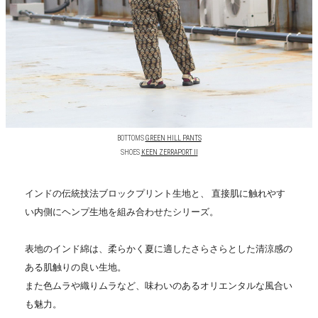
BOTTOMS
GREEN HILL PANTS
SHOES
KEEN ZERRAPORT II
インドの伝統技法ブロックプリント生地と、 直接肌に触れやす
い内側にヘンプ生地を組み合わせたシリーズ。
表地のインド綿は、柔らかく夏に適したさらさらとした清涼感の
ある肌触りの良い生地。
また色ムラや織りムラなど、味わいのあるオリエンタルな風合い
も魅力。