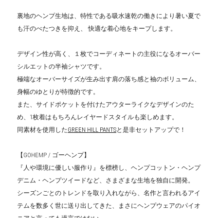
裏地のヘンプ生地は、特性である吸水速乾の働きにより暑い夏で
も汗のべたつきを抑え、 快適な着心地をキープします。
デザイン性が高く、１枚でコーディネートの主役になるオーバー
シルエットの半袖シャツです。
極端なオーバーサイズが生み出す肩の落ち感と袖のボリューム、
身幅のゆとりが特徴的です。
また、サイドポケットを付けたアウターライクなデザインのた
め、1枚着はもちろんレイヤードスタイルも楽しめます。
同素材を使用した
GREEN HILL PANTS
と是非セットアップで！
【GOHEMP / ゴーヘンプ】
『人や環境に優しい服作り』を標榜し、ヘンプコットン・ヘンプ
デニム・ヘンプツイードなど、さまざまな生地を独自に開発。
シーズンごとのトレンドを取り入れながら、名作と言われるアイ
テムを数多く世に送り出してきた、まさにヘンプウェアのパイオ