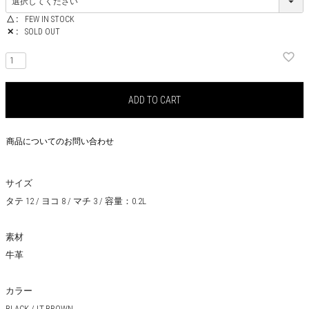
△
FEW IN STOCK
✕
SOLD OUT
ADD TO CART
商品についてのお問い合わせ
サイズ
タテ 12 / ヨコ 8 / マチ 3 / 容量：0.2L
素材
牛革
カラー
BLACK / LT.BROWN