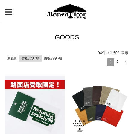
GOODS
94
件中
1
-
50
件表示
新着順
価格が安い順
価格が高い順
1
2