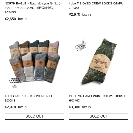
NORTH EAGLE × Naturalbicycle N×Nコン
hobo TIE-DYED CREW SOCKS C/N/PU
パクトチェアS CAMO （配送料金込）
2024ss
2024SS
¥
2,970
¥
2,650
THING FABRICS CASHMERE PILE
GOHEMP CAMO PRINT CREW SOCKS /
SOCKS
H/C MIX
¥
2,970
¥
3,300
SOLD OUT
SOLD OUT