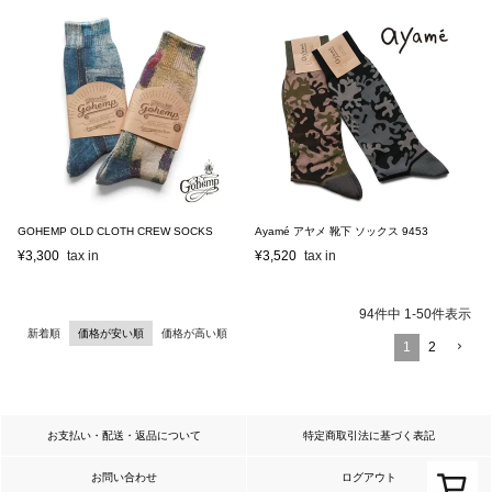
GOHEMP OLD CLOTH CREW SOCKS
Ayamé アヤメ 靴下 ソックス 9453
¥
3,300
¥
3,520
94
件中
1
-
50
件表示
新着順
価格が安い順
価格が高い順
1
2
お支払い・配送・返品について
特定商取引法に基づく表記
お問い合わせ
ログアウト