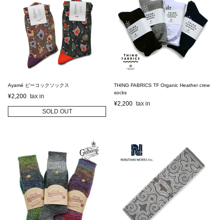
Ayamé ピーコックソックス
THING FABRICS TF Organic Heather crew
socks
¥
2,200
¥
2,200
SOLD OUT