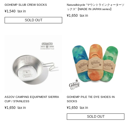
GOHEMP SLUB CREW SOCKS
Naturalbicycle “マウントラインクォーターソ
ックス”【MADE IN JAPAN series】
¥
1,540
¥
1,650
SOLD OUT
AS2OV CAMPING EQUIPMENT SIERRA
GOHEMP PILE TIE DYE SHOES IN
CUP / STAINLESS
SOCKS
¥
1,650
¥
1,650
SOLD OUT