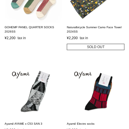
GOHEMP PANEL QUARTER SOCKS
Naturalbicycle Summer Camo Face Towel
2026SS
2024SS
¥
2,200
¥
2,200
SOLD OUT
Ayamé AYAME x C53 SAN 3
Ayamé Electro socks