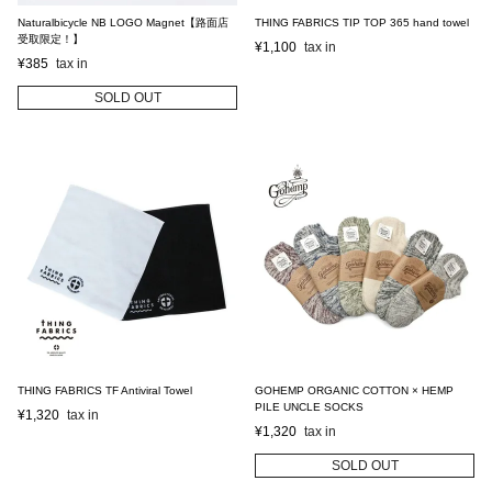
Naturalbicycle NB LOGO Magnet【路面店
THING FABRICS TIP TOP 365 hand towel
受取限定！】
¥
1,100
¥
385
SOLD OUT
THING FABRICS TF Antiviral Towel
GOHEMP ORGANIC COTTON × HEMP
PILE UNCLE SOCKS
¥
1,320
¥
1,320
SOLD OUT