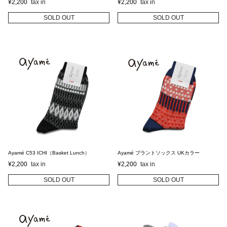
¥
2,200
¥
2,200
SOLD OUT
SOLD OUT
Ayamé C53 ICHI（Basket Lunch）
Ayamé プラントソックス UKカラー
¥
2,200
¥
2,200
SOLD OUT
SOLD OUT