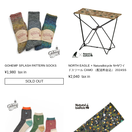
GOHEMP SPLASH PATTERN SOCKS
NORTH EAGLE × Naturalbicycle N×Nワイ
ドスツール CAMO （配送料金込） 2024SS
¥
1,980
¥
2,040
SOLD OUT