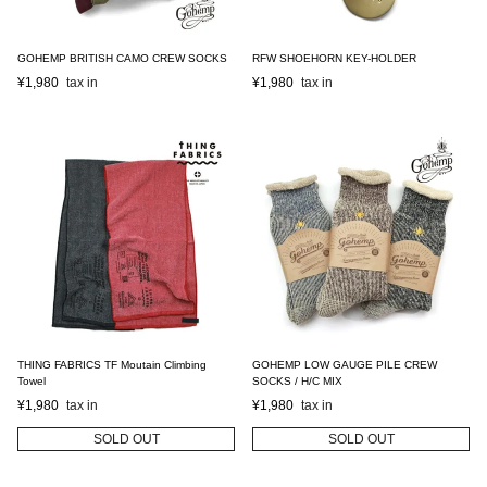
GOHEMP BRITISH CAMO CREW SOCKS
RFW SHOEHORN KEY-HOLDER
¥
1,980
¥
1,980
THING FABRICS TF Moutain Climbing
GOHEMP LOW GAUGE PILE CREW
Towel
SOCKS / H/C MIX
¥
1,980
¥
1,980
SOLD OUT
SOLD OUT