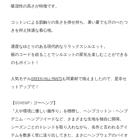
吸湿性の高さが特徴です。
コットンによる肌触りの良さを併せ持ち、暑い夏でも汗のべたつ
きを抑え快適な着心地。
適度なゆとりのある現代的なリラックスシルエット。
裾のコードを絞ることでシルエットの変化を楽しむことができる
のもポイント！
人気モデル
GREEN HILL PANTS
も同素材で揃えましたので、是非セ
ットアップで！
【GOHEMP / ゴーヘンプ】
『人や環境に優しい服作り』を標榜し、ヘンプコットン・ヘンプ
デニム・ヘンプツイードなど、さまざまな生地を独自に開発。
シーズンごとのトレンドを取り入れながら、名作と言われるアイ
テムを数多く世に送り出してきた、まさにヘンプウェアのパイオ