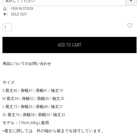
△
FEW IN STOCK
✕
SOLD OUT
ADD TO CART
商品についてのお問い合わせ
サイズ
S 着丈66 / 身幅47 / 肩幅41 / 袖丈19
M 着丈69 / 身幅52 / 肩幅45 / 袖丈20
L 着丈73 / 身幅55 / 肩幅48 / 袖丈21
XL 着丈76 / 身幅58 / 肩幅53 / 袖丈22
モデル：176cm,65kg,L着用
※着丈に関しては、衿の端から裾までを採寸しています。