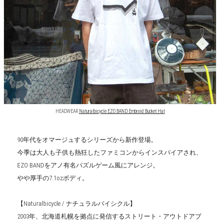
HEADWEAR
Naturalbicycle EZO BAND Embroid Bucket Hat
90年代をオマージュするシリーズから新作登場。
今季は大人も子供も熱狂したファミコンからインスパイアされ、
EZO BANDをアノ有名パズルゲーム風にアレンジ。
やや厚手の7.1ozボディ。
【Naturalbicycle / ナチュラルバイシクル】
2003年、北海道札幌を拠点に発信するストリート・アウトドアブ