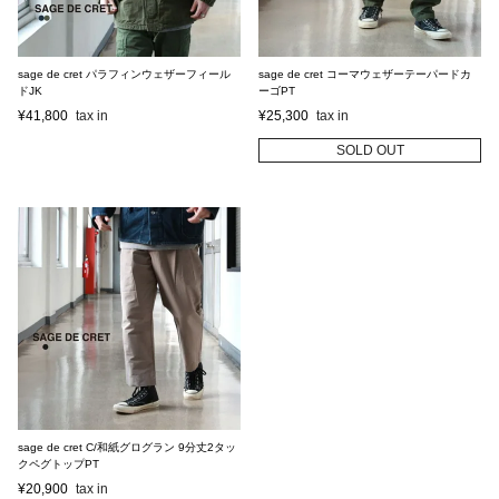
sage de cret パラフィンウェザーフィール
sage de cret コーマウェザーテーパードカ
ドJK
ーゴPT
¥
41,800
¥
25,300
SOLD OUT
sage de cret C/和紙グログラン 9分丈2タッ
クペグトップPT
¥
20,900