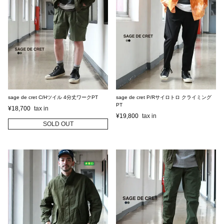
sage de cret C/Hツイル 4分丈ワークPT
sage de cret P/Rサイロトロ クライミング
PT
¥
18,700
¥
19,800
SOLD OUT