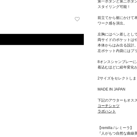
第一ボタンと第二ボタ
スタイリング可能！
前立てから裾にかけて
ワーク感を演出。
左胸にはペン差しとし
両サイドのポケットは
本体からはみ出る設計
左ポケット内袋にはプ
8オンスシャンブレー
着込むほどに経年変化
2サイズをセレクトし
MADE IN JAPAN
下記のアウターもオス
コーチシャツ
ラボハント
【remilla / レミーラ】
『人がもつ自然な曲線