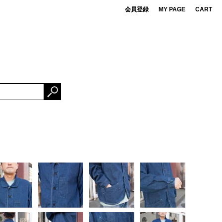
会員登録
MY PAGE
CART
 de cret
DS
ner Bait
ESSORIES
OMA FUJI RECORDS
NG FABRICS
e Mountaineering
rBrand