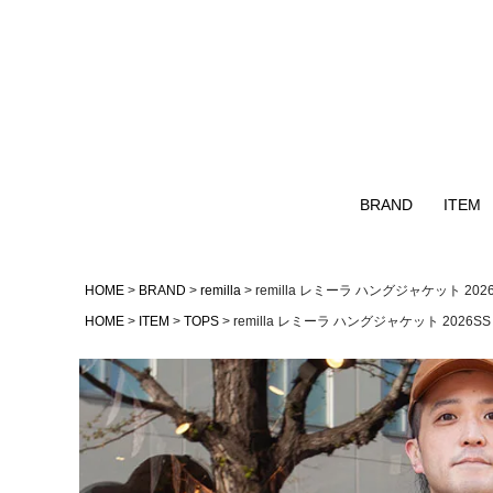
BRAND
ITEM
Naturalbicycle
TOPS
HOME
BRAND
remilla
remilla レミーラ ハングジャケット 202
GOHEMP
OUTER
HOME
ITEM
TOPS
remilla レミーラ ハングジャケット 2026SS
GOWEST
NATAL DESIGN
remilla
AS2OV