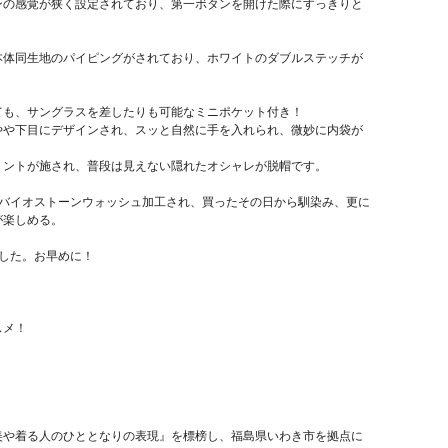
ンの感覚が狭く設定されており、第一ボタンを開けた際にすっきりと
本体同生地のパイピングがされており、ホワイトのダブルステッチが
ても、サングラスを差したりも可能なミニポケット付き！
やや下目にデザインされ、スッと自然に手を入れられ、微妙に内袋が
。
リントが施され、普段は見えない隠れたオシャレが脱帽です。
にバイオストーンウォッシュ加工され、買ったその日から馴染み、更に
が楽しめる。
ました。お早めに！
スメ！
美や着る人のひととなりの表現』を標榜し、福島県いわき市を拠点に