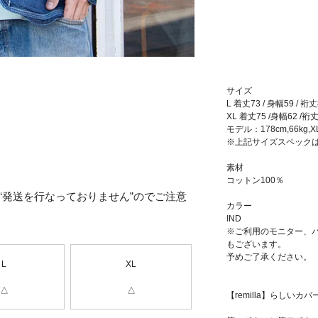
サイズ
L 着丈73 / 身幅59 / 裄丈
XL 着丈75 /身幅62 /裄丈
モデル：178cm,66kg,
※上記サイズスペック
素材
コットン100％
“発送を行なっておりません”のでご注意
カラー
IND
※ご利用のモニター、
もございます。
予めご了承ください。
L
XL
△
△
【remilla】らしいカ